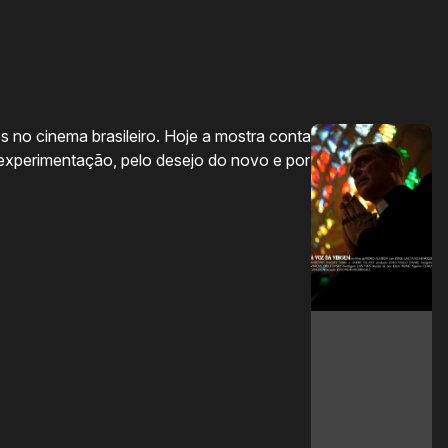
Ol
s no cinema brasileiro. Hoje a mostra conta
A 
 experimentação, pelo desejo do novo e por
da
pe
ex
V