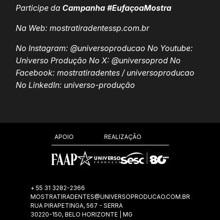
Participe da
Campanha #EufaçoaMostra
Na Web: mostratiradentessp.com.br
No Instagram:
@universoproducao
No Youtube:
Universo Produção
No X:
@universoprod
No
Facebook:
mostratiradentes
/
universoproducao
No LinkedIn:
universo-produção
REALIZAÇÃO
APOIO
+ 55 31 3282-2366
MOSTRATIRADENTES@UNIVERSOPRODUCAO.COM.BR
RUA PIRAPETINGA, 567 - SERRA
30220-150, BELO HORIZONTE | MG