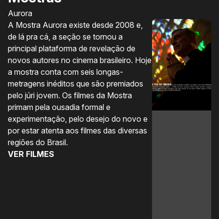
Aurora
Ol
A Mostra Aurora existe desde 2008 e,
A 
de lá pra cá, a seção se tornou a
úl
principal plataforma de revelação de
co
novos autores no cinema brasileiro. Hoje
nã
a mostra conta com seis longas-
im
metragens inéditos que são premiados
co
pelo júri jovem. Os filmes da Mostra
q
primam pela ousadia formal e
pr
experimentação, pelo desejo do novo e
pe
por estar atenta aos filmes das diversas
de
regiões do Brasil.
co
VER FILMES
in
no
“
V