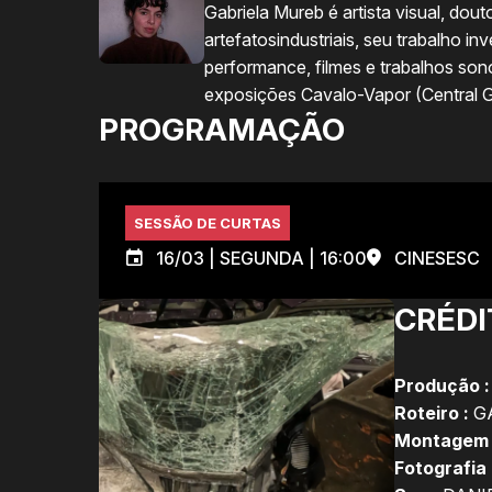
Gabriela Mureb é artista visual, d
artefatosindustriais, seu trabalho i
performance, filmes e trabalhos son
exposições Cavalo-Vapor (Central Ga
PROGRAMAÇÃO
SESSÃO DE CURTAS
16/03 | SEGUNDA | 16:00
CINESESC
CRÉDI
Produção :
Roteiro :
G
Montagem 
Fotografia 