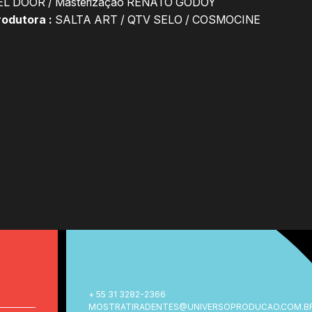
L DOOR / Masterização RENATO GODOY
odutora :
SALTA ART / QTV SELO / COSMOCINE
+ 55 31 3282-2366
MOSTRATIRADENTES@UNIVERSOPRODUCAO.COM.B