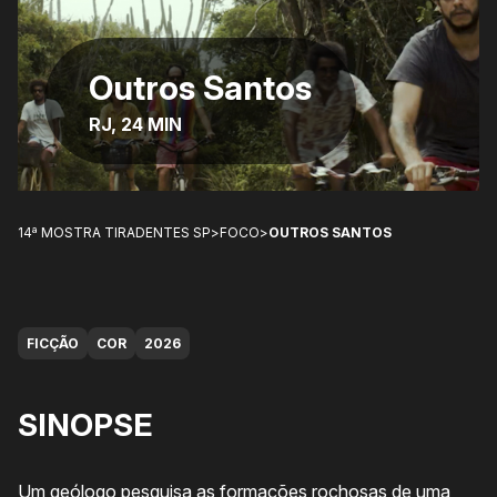
Outros Santos
RJ, 24 MIN
14ª MOSTRA TIRADENTES SP
>
FOCO
>
OUTROS SANTOS
FICÇÃO
COR
2026
SINOPSE
Um geólogo pesquisa as formações rochosas de uma